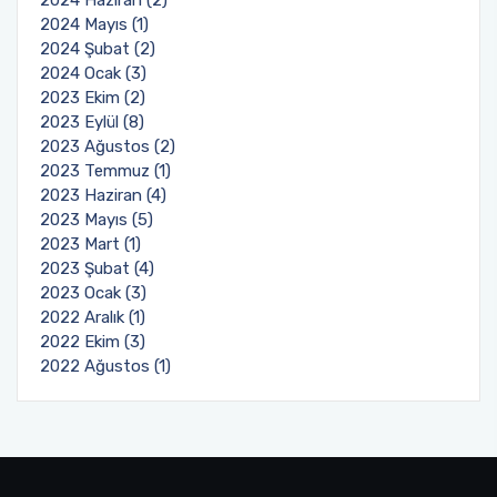
2024 Haziran (2)
2024 Mayıs (1)
2024 Şubat (2)
2024 Ocak (3)
2023 Ekim (2)
2023 Eylül (8)
2023 Ağustos (2)
2023 Temmuz (1)
2023 Haziran (4)
2023 Mayıs (5)
2023 Mart (1)
2023 Şubat (4)
2023 Ocak (3)
2022 Aralık (1)
2022 Ekim (3)
2022 Ağustos (1)