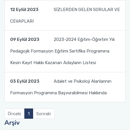
12 Eylül 2023
SİZLERDEN GELEN SORULAR VE
CEVAPLARI
09 Eylül 2023
2023-2024 Eğitim-Öğretim Yılı
Pedagojik Formasyon Eğitimi Sertifika Programına
Kesin Kayıt Hakkı Kazanan Adayların Listesi
03 Eylül 2023
Adalet ve Psikoloji Alanlarının
Formasyon Programına Başvurabilmesi Hakkında
Önceki
1
Sonraki
Arşiv