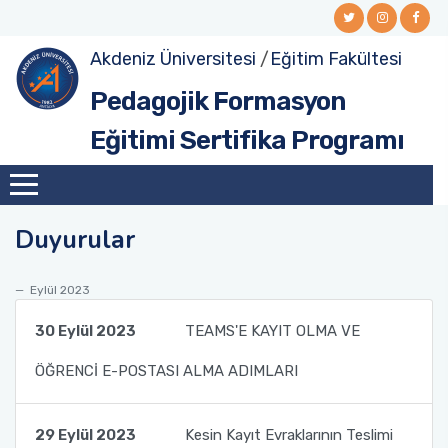
Akdeniz Üniversitesi
/
Eğitim Fakültesi
Pedagojik Formasyon
Eğitimi Sertifika Programı
Duyurular
Eylül 2023
30 Eylül 2023
TEAMS'E KAYIT OLMA VE
ÖĞRENCİ E-POSTASI ALMA ADIMLARI
29 Eylül 2023
Kesin Kayıt Evraklarının Teslimi