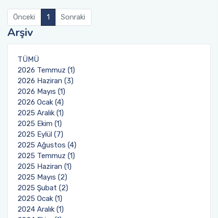
Önceki
1
Sonraki
Arşiv
TÜMÜ
2026 Temmuz (1)
2026 Haziran (3)
2026 Mayıs (1)
2026 Ocak (4)
2025 Aralık (1)
2025 Ekim (1)
2025 Eylül (7)
2025 Ağustos (4)
2025 Temmuz (1)
2025 Haziran (1)
2025 Mayıs (2)
2025 Şubat (2)
2025 Ocak (1)
2024 Aralık (1)