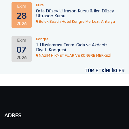
Kurs
Ekim
Orta Düzey Ultrason Kursu & İleri Düzey
28
Ultrason Kursu
Belek Beach Hotel Kongre Merkezi, Antalya
2026
Kongre
Ekim
1. Uluslararası Tarım-Gıda ve Akdeniz
07
Diyeti Kongresi
NAZIM HİKMET FUAR VE KONGRE MERKEZİ
2026
TÜM ETKİNLİKLER
ADRES